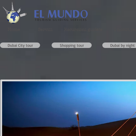
Home
Servizi
Escursioni guidate
I nostri pa
Dubai City tour
Shopping tour
Dubai by night